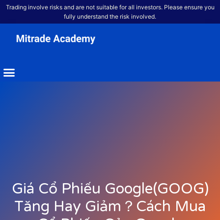
Trading involve risks and are not suitable for all investors. Please ensure you
fully understand the risk involved.
Giá Cổ Phiếu Google(GOOG)
Tăng Hay Giảm？Cách Mua