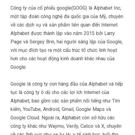
Công ty của cổ phiếu google(GOOG) là Alphabet Inc,
một tập đoàn công nghệ đa quốc gia của Mỹ, chuyên
về các dịch vụ và sản phẩm liên quan đến Internet.
Alphabet được thành lập vào năm 2015 bởi Larry
Page và Sergey Brin, hai người sáng lập của Google,
với mục đích tạo ra một cấu trúc tổ chức linh hoạt
hơn cho các hoạt động kinh doanh khác nhau của
Google.
Google là công ty con hàng đầu của Alphabet và tiếp
tục là công ty ô dù cho các lợi ích Internet của
Alphabet, bao gồm các sản phẩm nổi tiếng như Tìm
kiếm, YouTube, Android, Gmail, Google Maps và
Google Cloud. Ngoài ra, Alphabet còn sở hữu các
công ty khác như Waymo, Verily, Calico và X, chuyên
về các lĩnh vực như xe tự lái, y tế sinh học, tuổi thọ