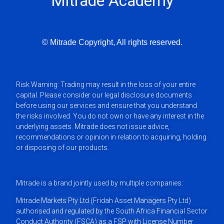
Mitrade Academy
© Mitrade Copyright, All rights reserved.
Risk Warning: Trading may result in the loss of your entire
capital. Please consider our legal disclosure documents
before using our services and ensure that you understand
the risks involved. You do not own or have any interest in the
underlying assets. Mitrade does not issue advice,
recommendations or opinion in relation to acquiring, holding
or disposing of our products.
Mitrade is a brand jointly used by multiple companies:
Mitrade Markets Pty Ltd (Fridah Asset Managers Pty Ltd)
authorised and regulated by the South Africa Financial Sector
Conduct Authority (FSCA) as a FSP with License Number