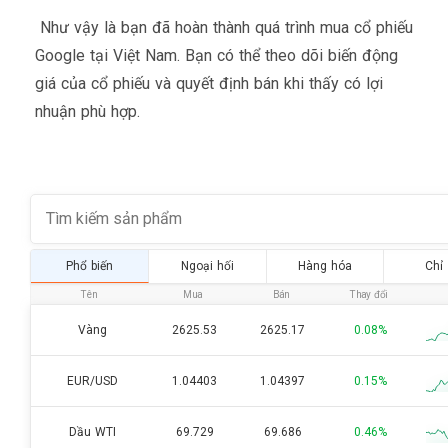
Như vậy là bạn đã hoàn thành quá trình mua cổ phiếu
Google tại Việt Nam. Bạn có thể theo dõi biến động
giá của cổ phiếu và quyết định bán khi thấy có lợi
nhuận phù hợp.
Phổ biến
Ngoại hối
Hàng hóa
Chỉ
Tên
Mua
Bán
Thay đổi
Vàng
2625.53
2625.17
0.08%
EUR/USD
1.04403
1.04397
0.15%
Dầu WTI
69.729
69.686
0.46%