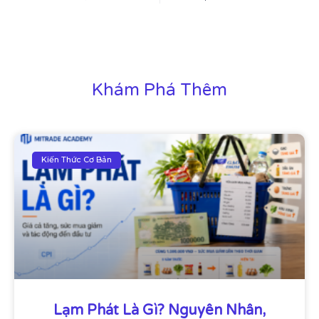
Khám Phá Thêm​
Kiến Thức Cơ Bản
Lạm Phát Là Gì? Nguyên Nhân,