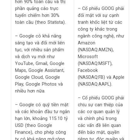
hơn 90% toàn cầu và thị
phần quảng cáo trực
– Cổ phiếu GOOG phải
tuyến chiếm hơn 30%
đối mặt với sự cạnh
toàn cầu (theo Statista).
tranh khốc liệt từ các
công ty khác trong
– Google có khả năng
ngành công nghệ, như
sáng tạo và đổi mới liên
Amazon
tục, với nhiều sản phẩm
(NASDAQ:AMZN),
và dịch vụ mới như
Microsoft
YouTube, Gmail, Google
(NASDAQ:MSFT),
Maps, Google Assistant,
Facebook
Google Cloud, Google
(NASDAQ:FB) và Apple
Play, Google Photos và
(NASDAQ:AAPL).
nhiều hơn nữa.
– Cổ phiếu GOOG phải
– Google có quỹ tiền mặt
chịu sự can thiệp của
và các khoản đầu tư ngắn
các cơ quan quản lý
hạn lớn, khoảng 115.10 tỷ
và chính phủ trong
USD (theo Google
các vấn đề liên quan
Finance), cho phép công
đến bảo mật, quyền
ty có khả năng mở rộng
riêng tư, độc quyền và