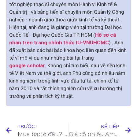
tốt nghiệp thạc sĩ chuyên môn Hành vi Kinh tế &
Quản trị ; và bằng tiến sĩ chuyên môn Quản lý Công
nghiệp - ngành giao thoa giữa kinh tế và kỹ thuật .
Hiện tại, anh đang là giảng viên tại trường Đại học
Quốc Tế - Đại học Quốc Gia TP. HCM (
Hồ sơ cá
nhân trên trang chính thức IU-VNUHCMC
) . Anh
đã xuất bản các bài báo khoa học liên quan đến kinh
tế vĩ mô ví dụ như những bài tại trang
google scholar
. Không chỉ tìm hiểu sâu về nền kinh
tế Việt Nam và thế giới, anh Phú cũng có nhiều năm
kinh nghiệm trong lĩnh vực đầu tư tài chính kể từ
năm 2010 và rất thích nghiên cứu về xu hướng thị
trường và phân tích kỹ thuật.
TRƯỚC
KẾ TIẾP
Mua bạc ở đâu? TOP 5 cách đầu tư bạc hiệu quả và chiến lược phân tích giá bạc mua vào & bán ra
Giá cổ phiếu Amazon bao nhiêu? Cách mua cổ phiếu AMZN và những điều cần biết về công ty Amazon