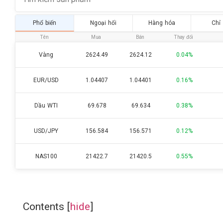
Phổ biến
Ngoại hối
Hàng hóa
Chỉ
Tên
Mua
Bán
Thay đổi
Vàng
2624.49
2624.12
0.04%
EUR/USD
1.04407
1.04401
0.16%
Dầu WTI
69.678
69.634
0.38%
USD/JPY
156.584
156.571
0.12%
NAS100
21422.7
21420.5
0.55%
Contents
[
hide
]