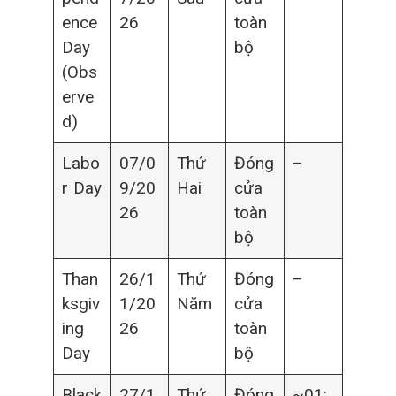
ence
26
toàn
Day
bộ
(Obs
erve
d)
Labo
07/0
Thứ
Đóng
–
r Day
9/20
Hai
cửa
26
toàn
bộ
Than
26/1
Thứ
Đóng
–
ksgiv
1/20
Năm
cửa
ing
26
toàn
Day
bộ
Black
27/1
Thứ
Đóng
~01: