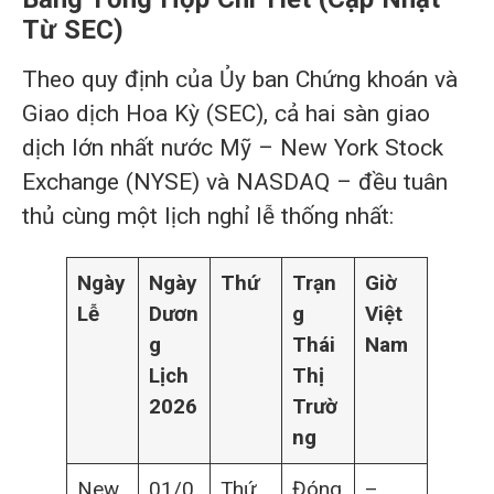
Từ SEC)
Theo quy định của Ủy ban Chứng khoán và
Giao dịch Hoa Kỳ (SEC), cả hai sàn giao
dịch lớn nhất nước Mỹ – New York Stock
Exchange (NYSE) và NASDAQ – đều tuân
thủ cùng một lịch nghỉ lễ thống nhất:
Ngày
Ngày
Thứ
Trạn
Giờ
Lễ
Dươn
g
Việt
g
Thái
Nam
Lịch
Thị
2026
Trườ
ng
New
01/0
Thứ
Đóng
–