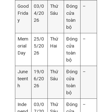
Good
03/0
Thứ
Đóng
–
Frida
4/20
Sáu
cửa
y
26
toàn
bộ
Mem
25/0
Thứ
Đóng
–
orial
5/20
Hai
cửa
Day
26
toàn
bộ
June
19/0
Thứ
Đóng
–
teent
6/20
Sáu
cửa
h
26
toàn
bộ
Inde
03/0
Thứ
Đóng
–
pend
7/20
Sáu
cửa