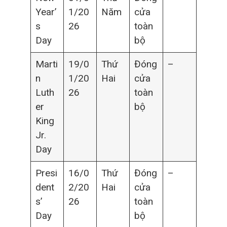
Year’
1/20
Năm
cửa
s
26
toàn
Day
bộ
Marti
19/0
Thứ
Đóng
–
n
1/20
Hai
cửa
Luth
26
toàn
er
bộ
King
Jr.
Day
Presi
16/0
Thứ
Đóng
–
dent
2/20
Hai
cửa
s’
26
toàn
Day
bộ