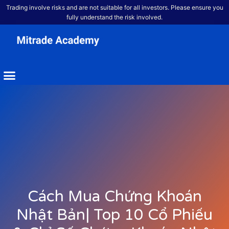
Trading involve risks and are not suitable for all investors. Please ensure you
fully understand the risk involved.
Cách Mua Chứng Khoán
Nhật Bản| Top 10 Cổ Phiếu