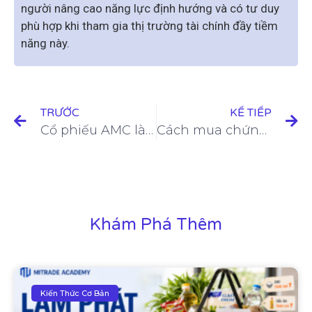
người nâng cao năng lực định hướng và có tư duy
phù hợp khi tham gia thị trường tài chính đầy tiềm
năng này.
TRƯỚC
KẾ TIẾP
Cổ phiếu AMC là gì? Vì sao AMC được gọi là cổ phiếu meme? Dự đoán giá cổ phiếu AMC trong một năm tới
Cách mua chứng khoán Trung Quốc | Top 10 cổ phiếu & chỉ số chứng khoán Trung Quốc 2025
Khám Phá Thêm​
Kiến Thức Cơ Bản