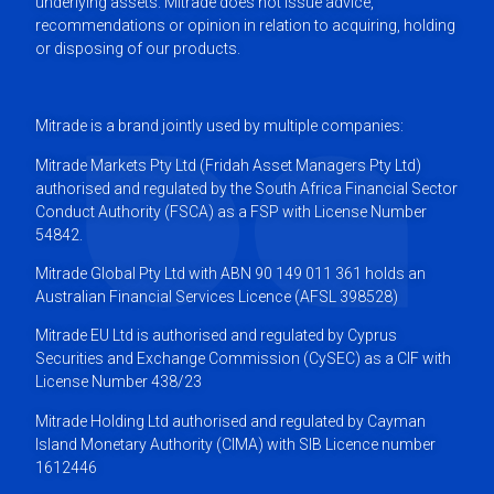
underlying assets. Mitrade does not issue advice,
recommendations or opinion in relation to acquiring, holding
or disposing of our products.
Mitrade is a brand jointly used by multiple companies:
Mitrade Markets Pty Ltd (Fridah Asset Managers Pty Ltd)
authorised and regulated by the South Africa Financial Sector
Conduct Authority (FSCA) as a FSP with License Number
54842.
Mitrade Global Pty Ltd with ABN 90 149 011 361 holds an
Australian Financial Services Licence (AFSL 398528)
Mitrade EU Ltd is authorised and regulated by Cyprus
Securities and Exchange Commission (CySEC) as a CIF with
License Number 438/23
Mitrade Holding Ltd authorised and regulated by Cayman
Island Monetary Authority (CIMA) with SIB Licence number
1612446