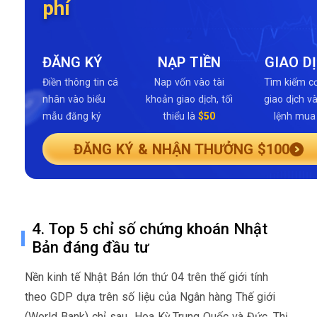
phí
1
2
ĐĂNG KÝ
NẠP TIỀN
GIAO D
Điền thông tin cá
Nap vốn vào tài
Tìm kiếm cơ
nhân vào biểu
khoản giao dịch, tối
giao dịch v
mẫu đăng ký
thiểu là
$50
lệnh mua
ĐĂNG KÝ & NHẬN THƯỞNG $100
4. Top 5 chỉ số chứng khoán Nhật
Bản đáng đầu tư
Nền kinh tế Nhật Bản lớn thứ 04 trên thế giới tính
theo GDP dựa trên số liệu của Ngân hàng Thế giới
(World Bank) chỉ sau Hoa Kỳ,Trung Quốc và Đức. Thị