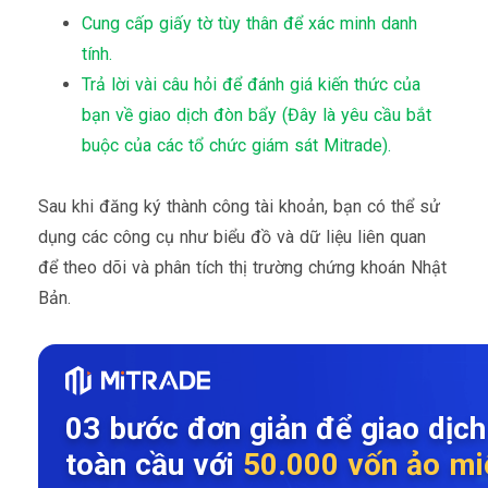
Cung cấp giấy tờ tùy thân để xác minh danh
tính.
Trả lời vài câu hỏi để đánh giá kiến thức của
bạn về giao dịch đòn bẩy (Đây là yêu cầu bắt
buộc của các tổ chức giám sát Mitrade).
Sau khi đăng ký thành công tài khoản, bạn có thể sử
dụng các công cụ như biểu đồ và dữ liệu liên quan
để theo dõi và phân tích thị trường chứng khoán Nhật
Bản.
03 bước đơn giản để giao dịch
toàn cầu với
50.000 vốn ảo mi