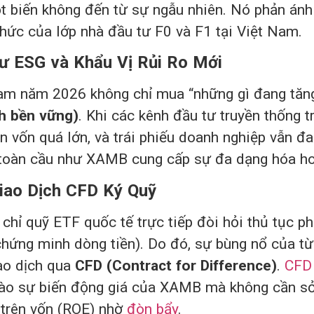
t biến không đến từ sự ngẫu nhiên. Nó phản ánh
hức của lớp nhà đầu tư F0 và F1 tại Việt Nam.
ư ESG và Khẩu Vị Rủi Ro Mới
am năm 2026 không chỉ mua “những gì đang tăng
nh bền vững)
. Khi các kênh đầu tư truyền thống 
 vốn quá lớn, và trái phiếu doanh nghiệp vẫn đan
 toàn cầu như XAMB cung cấp sự đa dạng hóa ho
iao Dịch CFD Ký Quỹ
chỉ quỹ ETF quốc tế trực tiếp đòi hỏi thủ tục ph
 chứng minh dòng tiền). Do đó, sự bùng nổ của 
iao dịch qua
CFD (Contract for Difference)
.
CFD
vào sự biến động giá của XAMB mà không cần sở 
t trên vốn (ROE) nhờ
đòn bẩy
.