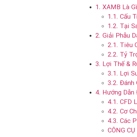
1. XAMB Là G
1.1. Cấu 
1.2. Tại 
2. Giải Phẫu
2.1. Tiêu
2.2. Tỷ T
3. Lợi Thế & 
3.1. Lợi 
3.2. Đánh
4. Hướng Dẫn 
4.1. CFD 
4.2. Cơ C
4.3. Các P
CÔNG CỤ 