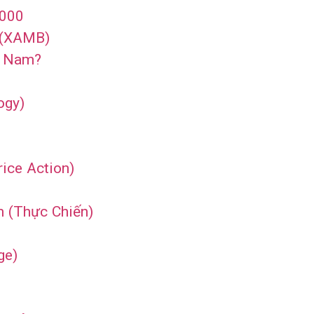
,000
 (XAMB)
t Nam?
ogy)
ice Action)
 (Thực Chiến)
ge)