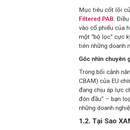
Mục tiêu cốt lõi 
Filtered PAB
. Điề
vào cổ phiếu của h
một “bộ lọc” cực k
tiên những doanh n
Góc nhìn chuyên g
Trong bối cảnh nă
CBAM) của EU chín
đang chịu áp lực c
đón đầu” – bạn loạ
những doanh nghiệp
1.2. Tại Sao X