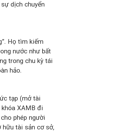
 sự dịch chuyển
”. Họ tìm kiếm
trong nước như bất
g trong chu kỳ tái
àn hảo.
ức tạp (mở tài
từ khóa XAMB đi
cho phép người
hữu tài sản cơ sở,