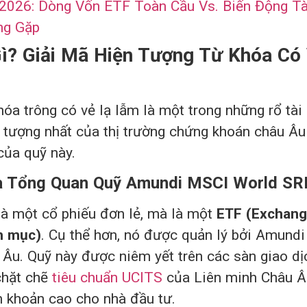
 2026: Dòng Vốn ETF Toàn Cầu Vs. Biến Động T
ng Gặp
ì? Giải Mã Hiện Tượng Từ Khóa Có
óa trông có vẻ lạ lẫm là một trong những rổ tài
 tượng nhất của thị trường chứng khoán châu Âu
của quỹ này.
Và Tổng Quan Quỹ Amundi MSCI World SR
là một cổ phiếu đơn lẻ, mà là một
ETF (Exchang
h mục)
. Cụ thể hơn, nó được quản lý bởi Amundi 
 Âu. Quỹ này được niêm yết trên các sàn giao d
chặt chẽ
tiêu chuẩn UCITS
của Liên minh Châu Â
h khoản cao cho nhà đầu tư.