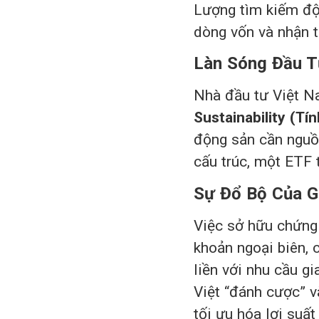
Lượng tìm kiếm độ
dòng vốn và nhận t
Làn Sóng Đầu T
Nhà đầu tư Việt N
Sustainability (Tí
động sản cần nguồn
cấu trúc, một ETF
Sự Đổ Bộ Của G
Việc sở hữu chứng 
khoản ngoại biên,
liền với nhu cầu g
Việt “đánh cược” 
tối ưu hóa lợi suấ