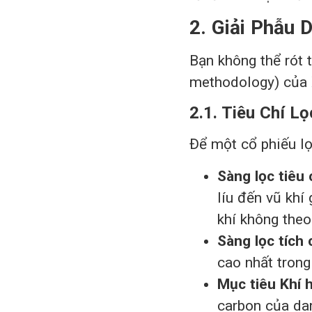
2. Giải Phẫu
Bạn không thể rót t
methodology) của X
2.1. Tiêu Chí L
Để một cổ phiếu l
Sàng lọc tiêu
líu đến vũ khí 
khí không the
Sàng lọc tích 
cao nhất tron
Mục tiêu Khí 
carbon của da