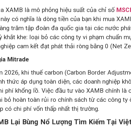
của XAMB là mô phỏng hiệu suất của chỉ số
MSCI
u này có nghĩa là dòng tiền của bạn khi mua XA
àng trăm tập đoàn đa quốc gia tại các nước phát
ỳ khắt khe: loại bỏ các công ty vi phạm chuẩn m
ghiệp cam kết đạt phát thải ròng bằng 0 (Net Ze
ia Mitrade
m 2026, khi thuế carbon (Carbon Border Adjust
h thức áp dụng toàn diện, các doanh nghiệp kh
hi phí khổng lồ. Việc đầu tư vào XAMB chính là c
i bỏ hoàn toàn rủi ro chính sách từ các công ty ô
 có chi phí vốn thấp nhất thị trường.
AMB Lại Bùng Nổ Lượng Tìm Kiếm Tại Việ