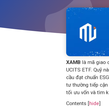
XAMB
là mã giao 
UCITS ETF. Quỹ nà
cầu đạt chuẩn ESG 
tư thường tiếp cậ
tối ưu vốn và tìm k
Contents
[
hide
]