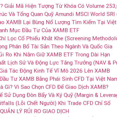
ì? Giải Mã Hiện Tượng Từ Khóa Có Volume 253
Trúc Và Tổng Quan Quỹ Amundi MSCI World SRI
Sao XAMB Lại Bùng Nổ Lượng Tìm Kiếm Tại Việ
 Danh Mục Đầu Tư Của XAMB ETF
 Chí Lọc Cổ Phiếu Khắt Khe (Screening Methodol
rọng Phân Bổ Tài Sản Theo Ngành Và Quốc Gia
Rủi Ro Khi Nắm Giữ XAMB ETF Trong Dài Hạn
Suất Lịch Sử Và Động Lực Tăng Trưởng (NAV & Pr
 Giá Tác Động Kinh Tế Vĩ Mô 2026 Lên XAMB
Đầu Tư XAMB Bằng Phái Sinh CFD Tại Việt Nam
Là Gì? Vì Sao Chọn CFD Để Giao Dịch XAMB?
hế Sử Dụng Đòn Bẩy Và Ký Quỹ (Margin & Levera
itfalls (Lỗi Chết Người) Khi Trade CFD Chỉ Số
QUẢN LÝ RỦI RO GIAO DỊCH