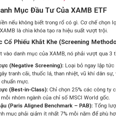
 Danh Mục Đầu Tư Của XAMB ETF
iền nếu không biết trong rổ có gì. Cơ chế chọn l
AMB là chìa khóa tạo ra hiệu suất vượt trội.
ọc Cổ Phiếu Khắt Khe (Screening Method
ọt vào danh mục của XAMB, nó phải vượt qua 3 t
 cực (Negative Screening):
Loại bỏ ngay lập tức 
gây tranh cãi, thuốc lá, than nhiệt, vũ khí dân sự,
o chuẩn mực.
cực (Best-in-Class):
Chỉ chọn 25% các công ty 
g mỗi nhóm ngành của chỉ số MSCI World gốc.
hậu (Paris Aligned Benchmark – PAB):
Tổng lượn
nh mục phải giảm ít nhất 7% mỗi năm để phù hợ