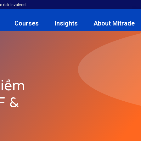
e risk involved.
Courses
Insights
About Mitrade
Tiềm
F &
6