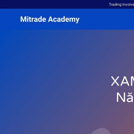
Trading involve
XAM
Nă