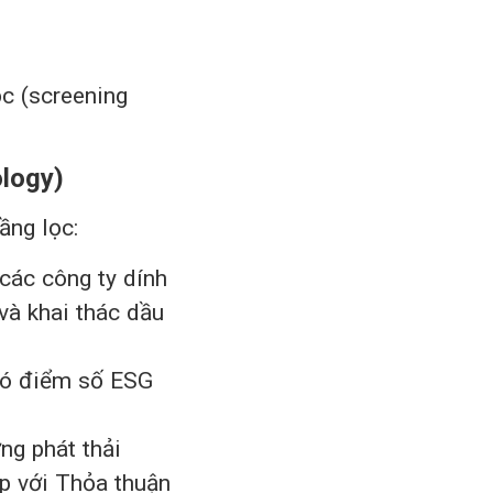
ọc (screening
ology)
ầng lọc:
các công ty dính
 và khai thác dầu
có điểm số ESG
g phát thải
p với Thỏa thuận