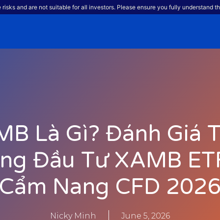
 risks and are not suitable for all investors. Please ensure you fully understand th
B Là Gì? Đánh Giá 
ng Đầu Tư XAMB ET
Cẩm Nang CFD 202
Nicky Minh
June 5, 2026