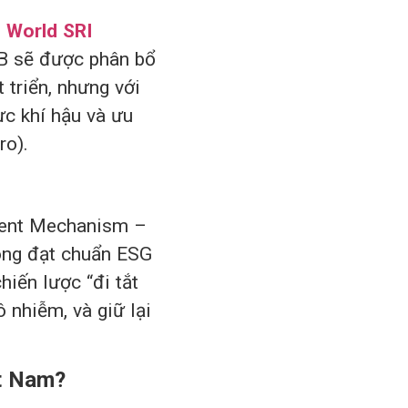
 World SRI
MB sẽ được phân bổ
 triển, nhưng với
ực khí hậu và ưu
ro).
ment Mechanism –
ông đạt chuẩn ESG
hiến lược “đi tắt
 nhiễm, và giữ lại
t Nam?