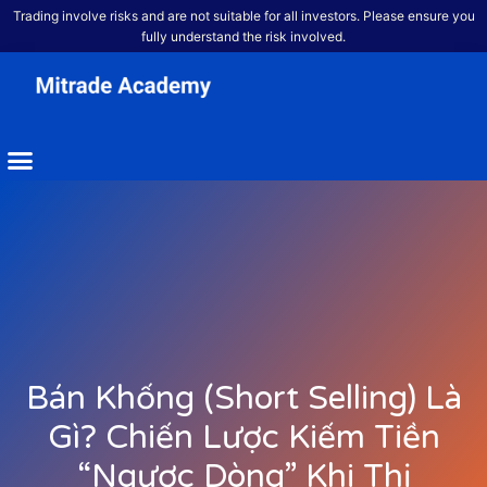
Trading involve risks and are not suitable for all investors. Please ensure you
fully understand the risk involved.
Bán Khống (Short Selling) Là
Gì? Chiến Lược Kiếm Tiền
“Ngược Dòng” Khi Thị