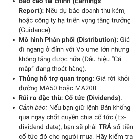
Báo cáo tài chính (Earnings
Report):
Nếu dự báo doanh thu kém,
hoặc công ty hạ triển vọng tăng trưởng
(Guidance).
Mô hình Phân phối (Distribution):
Giá
đi ngang ở đỉnh với Volume lớn nhưng
không tăng được nữa (Dấu hiệu “Cá
mập” đang thoát hàng).
Thủng hỗ trợ quan trọng:
Giá rớt khỏi
đường MA50 hoặc MA200.
Rủi ro đặc thù:
Cổ tức (Dividends)
.
Cảnh báo:
Nếu bạn giữ lệnh Bán khống
qua ngày chốt quyền chia cổ tức (Ex-
dividend date), bạn sẽ phải
TRẢ
số tiền
cổ tức đó cho người mua. Hãy kiểm tra