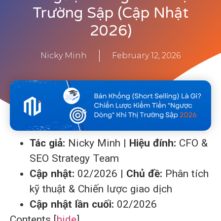
Trường Sập (Cập Nhật
2026)
Nicky Minh
February 12, 2026
Tác giả:
Nicky Minh |
Hiệu đính:
CFO &
SEO Strategy Team
Cập nhật:
02/2026 |
Chủ đề:
Phân tích
kỹ thuật & Chiến lược giao dịch
Cập nhật lần cuối:
02/2026
Contents
[
hide
]