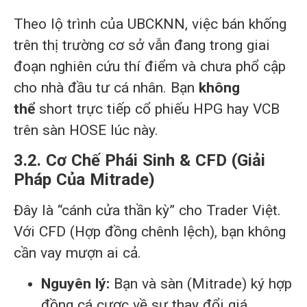
Theo lộ trình của UBCKNN, việc bán khống
trên thị trường cơ sở vẫn đang trong giai
đoạn nghiên cứu thí điểm và chưa phổ cập
cho nhà đầu tư cá nhân. Bạn
không
thể
short trực tiếp cổ phiếu HPG hay VCB
trên sàn HOSE lúc này.
3.2. Cơ Chế Phái Sinh & CFD (Giải
Pháp Của Mitrade)
Đây là “cánh cửa thần kỳ” cho Trader Việt.
Với CFD (Hợp đồng chênh lệch), bạn không
cần vay mượn ai cả.
Nguyên lý:
Bạn và sàn (Mitrade) ký hợp
đồng cá cược về sự thay đổi giá.