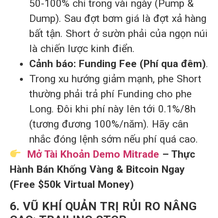
50-100% chỉ trong vài ngày (Pump &
Dump). Sau đợt bơm giá là đợt xả hàng
bất tận. Short ở sườn phải của ngọn núi
là chiến lược kinh điển.
Cảnh báo:
Funding Fee (Phí qua đêm)
.
Trong xu hướng giảm mạnh, phe Short
thường phải trả phí Funding cho phe
Long. Đôi khi phí này lên tới 0.1%/8h
(tương đương 100%/năm). Hãy cân
nhắc đóng lệnh sớm nếu phí quá cao.
Mở Tài Khoản Demo Mitrade
– Thực
Hành Bán Khống Vàng & Bitcoin Ngay
(Free $50k Virtual Money)
6. VŨ KHÍ QUẢN TRỊ RỦI RO NÂNG