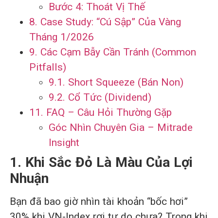
Bước 4: Thoát Vị Thế
8. Case Study: “Cú Sập” Của Vàng
Tháng 1/2026
9. Các Cạm Bẫy Cần Tránh (Common
Pitfalls)
9.1. Short Squeeze (Bán Non)
9.2. Cổ Tức (Dividend)
11. FAQ – Câu Hỏi Thường Gặp
Góc Nhìn Chuyên Gia – Mitrade
Insight
1. Khi Sắc Đỏ Là Màu Của Lợi
Nhuận
Bạn đã bao giờ nhìn tài khoản “bốc hơi”
30% khi VN-Index rơi tự do chưa? Trong khi