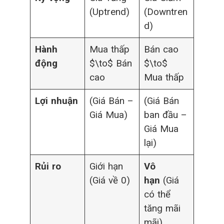
(Uptrend)
(Downtren
d)
Hành
Mua thấp
Bán cao
động
$\to$ Bán
$\to$
cao
Mua thấp
Lợi nhuận
(Giá Bán –
(Giá Bán
Giá Mua)
ban đầu –
Giá Mua
lại)
Rủi ro
Giới hạn
Vô
(Giá về 0)
hạn
(Giá
có thể
tăng mãi
mãi)