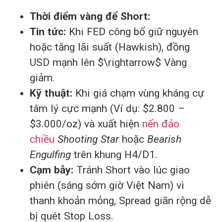
Thời điểm vàng để Short:
Tin tức:
Khi FED công bố giữ nguyên
hoặc tăng lãi suất (Hawkish), đồng
USD mạnh lên $\rightarrow$ Vàng
giảm.
Kỹ thuật:
Khi giá chạm vùng kháng cự
tâm lý cực mạnh (Ví dụ: $2.800 –
$3.000/oz) và xuất hiện
nến đảo
chiều
Shooting Star
hoặc
Bearish
Engulfing
trên khung H4/D1.
Cạm bẫy:
Tránh Short vào lúc giao
phiên (sáng sớm giờ Việt Nam) vì
thanh khoản mỏng, Spread giãn rộng dễ
bị quét Stop Loss.