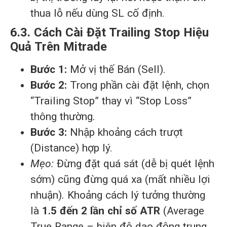
thua lỗ nếu dùng SL cố định.
6.3. Cách Cài Đặt Trailing Stop Hiệu
Quả Trên Mitrade
Bước 1:
Mở vị thế Bán (Sell).
Bước 2:
Trong phần cài đặt lệnh, chọn
“Trailing Stop” thay vì “Stop Loss”
thông thường.
Bước 3:
Nhập khoảng cách trượt
(Distance) hợp lý.
Mẹo:
Đừng đặt quá sát (dễ bị quét lệnh
sớm) cũng đừng quá xa (mất nhiều lợi
nhuận). Khoảng cách lý tưởng thường
là
1.5 đến 2 lần chỉ số ATR
(Average
True Range – biên độ dao động trung