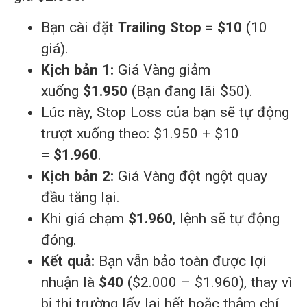
Bạn cài đặt
Trailing Stop = $10
(10
giá).
Kịch bản 1:
Giá Vàng giảm
xuống
$1.950
(Bạn đang lãi $50).
Lúc này, Stop Loss của bạn sẽ tự động
trượt xuống theo: $1.950 + $10
=
$1.960
.
Kịch bản 2:
Giá Vàng đột ngột quay
đầu tăng lại.
Khi giá chạm
$1.960
, lệnh sẽ tự động
đóng.
Kết quả:
Bạn vẫn bảo toàn được lợi
nhuận là
$40
($2.000 – $1.960), thay vì
bị thị trường lấy lại hết hoặc thậm chí